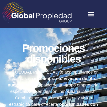
Promociones
disponibles
En GLOBAL PROPIEDAD te acompañamos en
cada paso para
comprar tu vivienda de obra
nueva
, con el respaldo de un grupo empresarial
especializado en gestión inmobiliaria integral.
Combinamos experiencia, datos y visión
estratégica para ofrecerte
oportunidades con