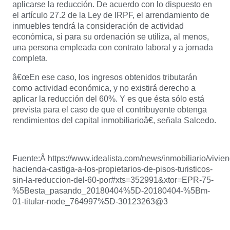
aplicarse la reducción. De acuerdo con lo dispuesto en
el artículo 27.2 de la Ley de IRPF, el arrendamiento de
inmuebles tendrá la consideración de actividad
económica, si para su ordenación se utiliza, al menos,
una persona empleada con contrato laboral y a jornada
completa.
â€œEn ese caso, los ingresos obtenidos tributarán
como actividad económica, y no existirá derecho a
aplicar la reducción del 60%. Y es que ésta sólo está
prevista para el caso de que el contribuyente obtenga
rendimientos del capital inmobiliarioâ€, señala Salcedo.
Fuente:Â https://www.idealista.com/news/inmobiliario/vivi
hacienda-castiga-a-los-propietarios-de-pisos-turisticos-
sin-la-reduccion-del-60-por#xts=352991&xtor=EPR-75-
%5Besta_pasando_20180404%5D-20180404-%5Bm-
01-titular-node_764997%5D-30123263@3