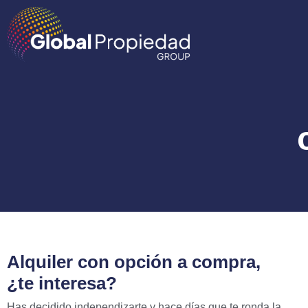
Alquiler con opción a compra,
¿te interesa?
Has decidido independizarte y hace días que te ronda la