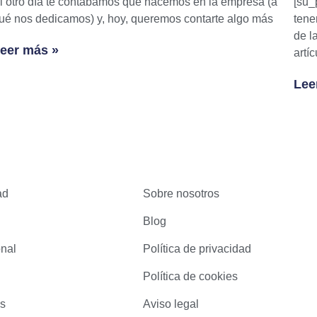
l otro día te contábamos qué hacemos en la empresa (a
[su_
ué nos dedicamos) y, hoy, queremos contarte algo más
tene
de l
eer más »
artí
Lee
ad
Sobre nosotros
Blog
onal
Política de privacidad
Política de cookies
as
Aviso legal