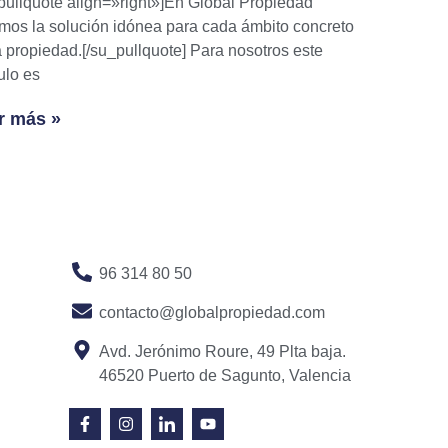
pullquote align=»right»]En Global Propiedad
mos la solución idónea para cada ámbito concreto
a propiedad.[/su_pullquote] Para nosotros este
culo es
r más »
96 314 80 50
contacto@globalpropiedad.com
Avd. Jerónimo Roure, 49 Plta baja.
46520 Puerto de Sagunto, Valencia