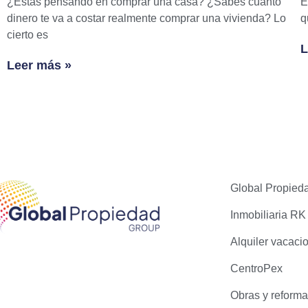
¿Estás pensando en comprar una casa? ¿Sabes cuánto
E
dinero te va a costar realmente comprar una vivienda? Lo
q
cierto es
L
Leer más »
Global Propied
Inmobiliaria RK
Alquiler vacaci
CentroPex
Obras y reform