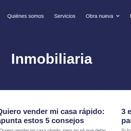
Quiénes somos
Servicios
Obra nueva
Inmobiliaria
Quiero vender mi casa rápido:
3 
apunta estos 5 consejos
pa
Quiero vender mi casa rápido, pero no sé que debo
Si h