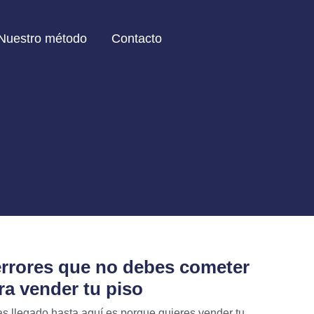
Nuestro método
Contacto
errores que no debes cometer
ra vender tu piso
as llegado hasta aquí es porque quieres vender tu